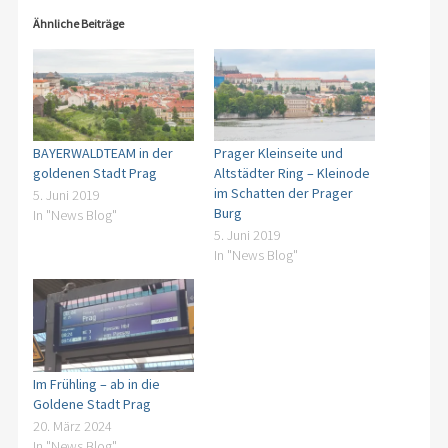
Ähnliche Beiträge
BAYERWALDTEAM in der
Prager Kleinseite und
goldenen Stadt Prag
Altstädter Ring – Kleinode
im Schatten der Prager
5. Juni 2019
Burg
In "News Blog"
5. Juni 2019
In "News Blog"
Im Frühling – ab in die
Goldene Stadt Prag
20. März 2024
In "News Blog"