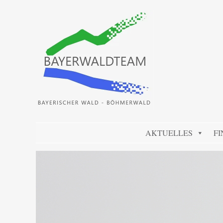
BAYERWALDTEAM
Bayerischer Wald und Böhmerwald
SKIP TO CONTENT
AKTUELLES
FI